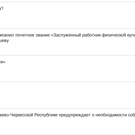
а?
своил почетное звание «Заслуженный работник физической куль
шеву
ся»
ево-Черкесской Республике предупреждает о необходимости соб