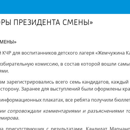
ОРЫ ПРЕЗИДЕНТА СМЕНЫ»
СМЕНЫ»
ЧР для воспитанников детского лагеря «Жемчужина Кав
избирательную комиссию, в состав которой вошли самые
ями.
ам зарегистрировались всего семь кандидатов, каждый
 сторону. Заранее для выступлений были оформлены кр
информационных плакатах, все ребята получили бюллет
ии сопровождали комментариями и разъяснениями то
емирова.
ла присутствующих с результатами. Кандидат Марчан