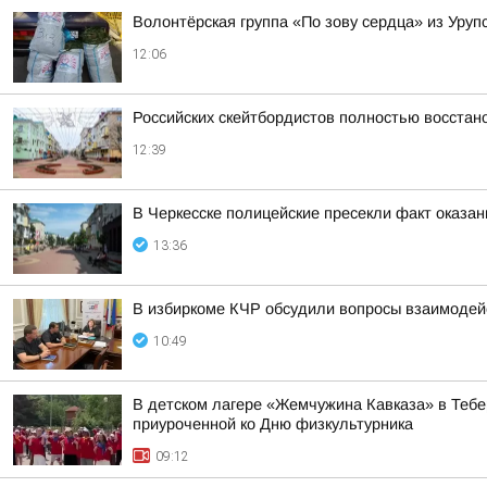
Волонтёрская группа «По зову сердца» из Уру
12:06
Российских скейтбордистов полностью восста
12:39
В Черкесске полицейские пресекли факт оказан
13:36
В избиркоме КЧР обсудили вопросы взаимодей
10:49
В детском лагере «Жемчужина Кавказа» в Тебе
приуроченной ко Дню физкультурника
09:12