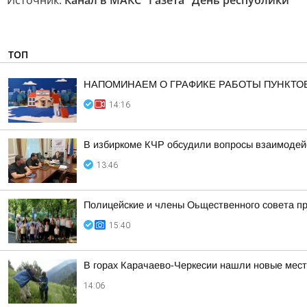
Источник:
Канал в МАКС "Газета "День республики""
ТОП
НАПОМИНАЕМ О ГРАФИКЕ РАБОТЫ ПУНКТО
14:16
В избиркоме КЧР обсудили вопросы взаимодей
13:46
Полицейские и члены Оьщественного совета пр
15:40
В горах Карачаево-Черкесии нашли новые мест
14:06