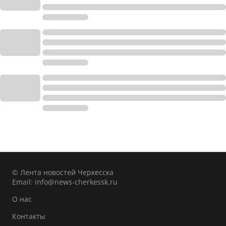
© Лента новостей Черкесска
Email:
info@news-cherkessk.ru
О нас
Контакты