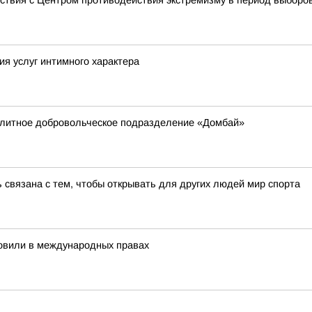
ствия с Центром противодействия экстремизму в период выборо
ия услуг интимного характера
элитное добровольческое подразделение «Домбай»
 связана с тем, чтобы открывать для других людей мир спорта
новили в международных правах