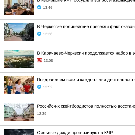
В избиркоме КЧР обсудили вопросы взаимодей
13:46
В Черкесске полицейские пресекли факт оказан
13:36
В Карачаево-Черкесии продолжается набор в 
13:08
Поздравляем всех и каждого, чья деятельность
12:52
Российских скейтбордистов полностью восста
12:39
Сильные дожди прогнозируют в КЧР