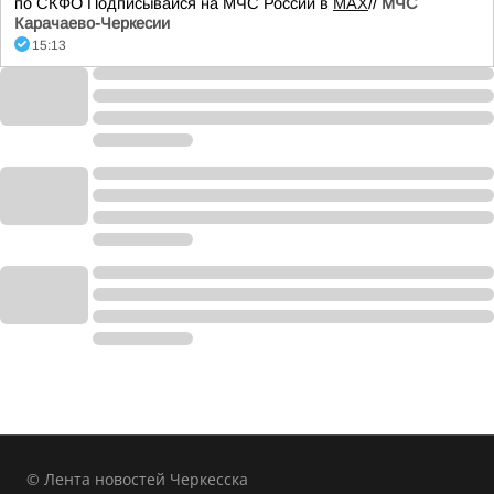
по СКФО Подписывайся на МЧС России в
MAX
//
МЧС
Карачаево-Черкесии
15:13
© Лента новостей Черкесска