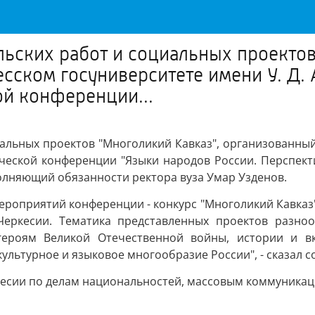
ских работ и социальных проектов
ском госуниверситете имени У. Д. 
й конференции...
альных проектов "Многоликий Кавказ", организованный 
ической конференции "Языки народов России. Перспект
лняющий обязанности ректора вуза Умар Узденов.
ероприятий конференции - конкурс "Многоликий Кавказ"
Черкесии. Тематика представленных проектов разноо
ероям Великой Отечественной войны, истории и вк
льтурное и языковое многообразие России", - сказал с
есии по делам национальностей, массовым коммуникаци