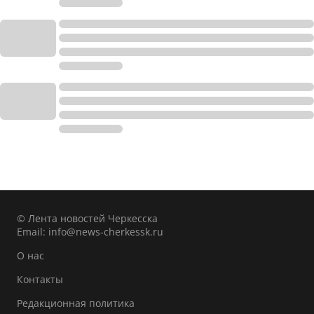
© Лента новостей Черкесска
Email:
info@news-cherkessk.ru
О нас
Контакты
Редакционная политика