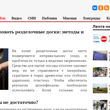
Топ
Видео
СМИ
Паблики
Мнения
Лонгриды
К
Лента н
овать разделочные доски: методы и
На кухне разделочные доски часто
подвергаются неправильному уходу, и
проблема не только в видимых загрязнениях.
Средства для мытья посуды отлично удаляют
жир, но не справляются с микробами,
скрытыми в порах древесины или глубоких
царапинах пластика. Чтобы обеспечить
реальную дезинфекцию, необходимо
использовать более сильные или
ы не достаточно?
правлена на растворение жира, а не на уничтожение