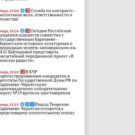
Служба по контракту -
Вчера, 19:00
воспитание воли, ответственности и
мужества!
Сегодня Российская
Вчера, 18:24
академия художеств совместно с
Государственным Карачаево-
Черкесским историко-культурным и
природным музеем-заповедником им.
М.О. Байчоровой представила
масштабный передвижной проект «В
поисках радости»
В КЧР
Вчера, 18:24
зарегистрированным кандидатам в
депутаты Государственной Думы РФ по
Карачаево-Черкесскому
одномандатному избирательному
округу №19 вручили удостоверения
Рашид Темрезов:
Вчера, 18:19
Карачаево-Черкесия готовится к
предстоящему отопительному сезону
Сотрудники Центра «Э»
Вчера, 18:18
ГУ МВД России по СКФО провели серию
межведомственных совещаний по