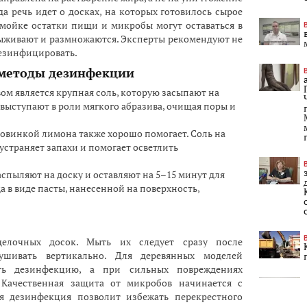
да речь идет о досках, на которых готовилось сырое
мойке остатки пищи и микробы могут оставаться в
выживают и размножаются. Эксперты рекомендуют не
дезинфицировать.
методы дезинфекции
ом является крупная соль, которую засыпают на
выступают в роли мягкого абразива, очищая поры и
ловинкой лимона также хорошо помогает. Соль на
устраняет запахи и помогает осветлить
распыляют на доску и оставляют на 5–15 минут для
 в виде пасты, нанесенной на поверхность,
делочных досок. Мыть их следует сразу после
ушивать вертикально. Для деревянных моделей
ть дезинфекцию, а при сильных повреждениях
 Качественная защита от микробов начинается с
я дезинфекция позволит избежать перекрестного