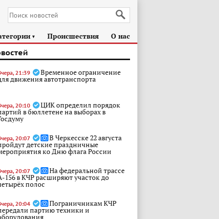
атегории
Происшествия
О нас
►
овостей
Временное ограничение
Вчера, 21:39
для движения автотранспорта
ЦИК определил порядок
Вчера, 20:10
партий в бюллетене на выборах в
Госдуму
В Черкесске 22 августа
Вчера, 20:07
пройдут детские праздничные
мероприятия ко Дню флага России
На федеральной трассе
Вчера, 20:07
А-156 в КЧР расширяют участок до
четырёх полос
Пограничникам КЧР
Вчера, 20:04
передали партию техники и
оборудования