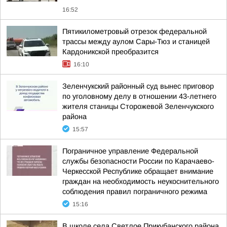
16:52
Пятикилометровый отрезок федеральной
трассы между аулом Сары-Тюз и станицей
Кардоникской преобразится
16:10
Зеленчукский районный суд вынес приговор
по уголовному делу в отношении 43-летнего
жителя станицы Сторожевой Зеленчукского
района
15:57
Пограничное управление Федеральной
службы безопасности России по Карачаево-
Черкесской Республике обращает внимание
граждан на необходимость неукоснительного
соблюдения правил пограничного режима
15:16
В школе села Светлое Прикубанского района